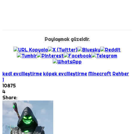
Paylaşmak güzeldir.
kedi evcilleştirme
köpek evcilleştirme
Minecraft
Rehber
1
10875
4
Share: