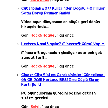
Cyberpunk 2077 Küllerinden Doğdu: 40 Milyon
Satış Barajı Resmen Aşıldı!
Video oyun dünyasının en büyük geri dönüş
hikayelerinde...
Gön:
RockNRogue
,
1 ay önce
Lectern Nasıl Yapılır? Minecraft Kürsü Yapımı
Minecraft oyuncuları şimdiye kadar pek çok
zanaat tarif...
Gön:
RockNRogue
,
1 ay önce
Cinder City Sistem Gereksinimleri Güncellendi:
64 GB RAM Korkusu Bitti Ama Güçlü Ekran
Kartı Şart!
PC oyuncularının yüreğini ağzına getiren
sistem gereksi...
Gön:
Selvi
,
1 ay önce