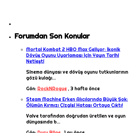
Forumdan Son Konular
Mortal Kombat 2 HBO Max Geliyor: İkonik
Dövüş Oyunu Uyarlaması İçin Yayın Tarihi
Netleşti
Sinema dünyası ve dövüş oyunu tutkunlarının
gözü kulağı...
Gön:
RockNRogue
,
3 hafta önce
Steam Machine Erken Alıcılarında Büyük Şok:
Ölümün Kırmızı Çizgisi Hatası Ortaya Çıktı!
Valve tarafından doğrudan üretilen ve oyun
dünyasında b...
Gön:
Duru Bilge
,
1 ay önce