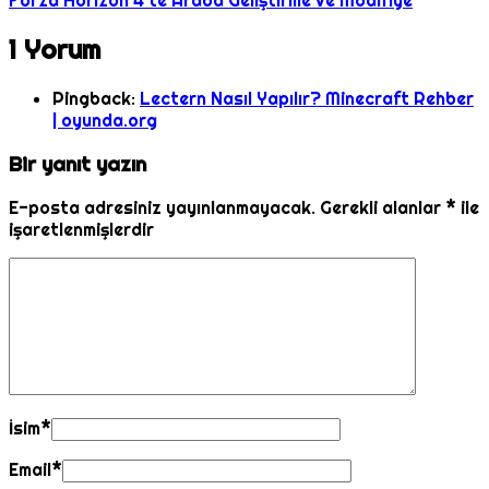
Forza Horizon 4’te Araba Geliştirme ve Modifiye
1 Yorum
Pingback:
Lectern Nasıl Yapılır? Minecraft Rehber
| oyunda.org
Bir yanıt yazın
E-posta adresiniz yayınlanmayacak.
Gerekli alanlar
*
ile
işaretlenmişlerdir
İsim
*
Email
*