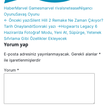
Haber
Marvel Games
marvel rivals
netease
Nişancı
Oyunu
Savaş Oyunu
← Önceki yazı
Silent Hill 2 Remake Ne Zaman Çıkıyor?
Tarih Onaylandı!
Sonraki yazı →
Hogwarts Legacy 6
Haziran’da Fotoğraf Modu, Yeni At, Süpürge, Yetenek
Sıfırlama Gibi Özellikler Ekleyecek
Yorum yap
E-posta adresiniz yayınlanmayacak.
Gerekli alanlar
*
ile işaretlenmişlerdir
Yorum
*