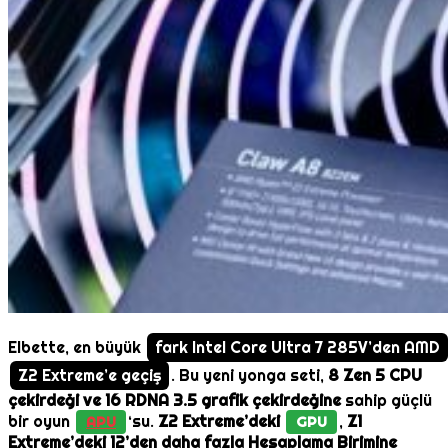
Elbette, en büyük
fark Intel Core Ultra 7 285V’den AMD
Z2 Extreme’e geçiş
. Bu yeni yonga seti,
8 Zen 5 CPU
çekirdeği ve 16 RDNA 3.5 grafik çekirdeğine
sahip güçlü
bir oyun
‘su.
Z2 Extreme’deki
,
Z1
APU
GPU
Extreme’deki 12’den daha fazla Hesaplama Birimine