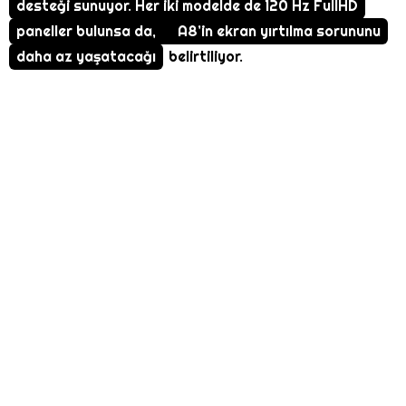
desteği sunuyor. Her iki modelde de 120 Hz FullHD
paneller bulunsa da,
A8’in ekran yırtılma sorununu
daha az yaşatacağı
belirtiliyor.