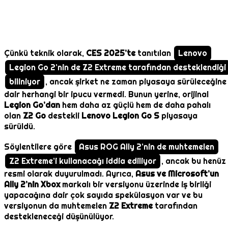
Çünkü teknik olarak,
CES 2025’te
tanıtılan
Lenovo
Legion Go 2’nin de Z2 Extreme tarafından desteklendiği
biliniyor
, ancak şirket ne zaman piyasaya sürüleceğine
dair herhangi bir ipucu vermedi. Bunun yerine, orijinal
Legion Go’dan
hem daha az güçlü hem de daha pahalı
olan
Z2 Go
destekli
Lenovo Legion Go S
piyasaya
sürüldü.
Söylentilere göre
Asus ROG Ally 2’nin de muhtemelen
Z2 Extreme’i kullanacağı iddia ediliyor
, ancak bu henüz
resmi olarak duyurulmadı. Ayrıca,
Asus ve Microsoft’un
Ally 2’nin Xbox
markalı bir versiyonu üzerinde iş birliği
yapacağına dair çok sayıda spekülasyon var ve bu
versiyonun da muhtemelen
Z2 Extreme
tarafından
destekleneceği düşünülüyor.