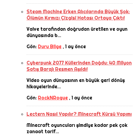
Steam Machine Erken Alıcılarında Büyük Şok:
Ölümün Kırmızı Çizgisi Hatası Ortaya Çıktı!
Valve tarafından doğrudan üretilen ve oyun
dünyasında b...
Gön:
Duru Bilge
,
1 ay önce
Cyberpunk 2077 Küllerinden Doğdu: 40 Milyon
Satış Barajı Resmen Aşıldı!
Video oyun dünyasının en büyük geri dönüş
hikayelerinde...
Gön:
RockNRogue
,
1 ay önce
Lectern Nasıl Yapılır? Minecraft Kürsü Yapımı
Minecraft oyuncuları şimdiye kadar pek çok
zanaat tarif...