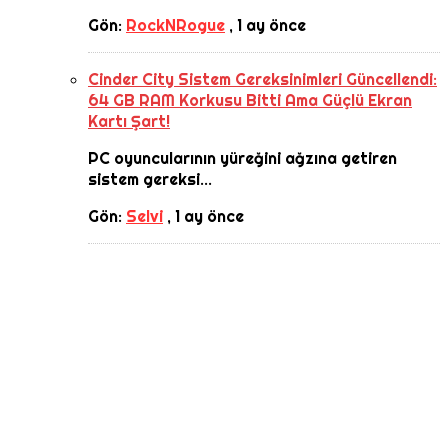
Gön:
RockNRogue
,
1 ay önce
Cinder City Sistem Gereksinimleri Güncellendi:
64 GB RAM Korkusu Bitti Ama Güçlü Ekran
Kartı Şart!
PC oyuncularının yüreğini ağzına getiren
sistem gereksi...
Gön:
Selvi
,
1 ay önce