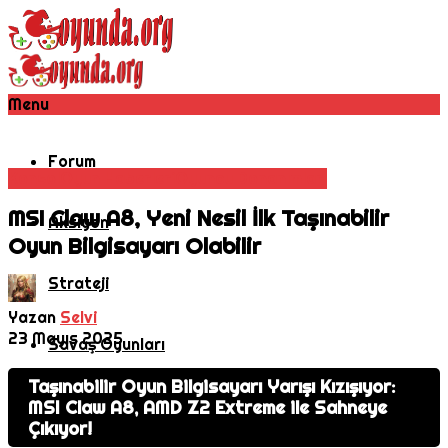
Menu
Forum
Konsol
Oyun Haberleri
Oyuncu Donanımları
MSI Claw A8, Yeni Nesil İlk Taşınabilir
Aksiyon
Oyun Bilgisayarı Olabilir
Strateji
Yazan
Selvi
23 Mayıs 2025
Savaş Oyunları
Taşınabilir Oyun Bilgisayarı Yarışı Kızışıyor:
MMORPG
MSI Claw A8, AMD Z2 Extreme ile Sahneye
Çıkıyor!