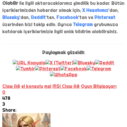
Olabilir
ile ilgili aktaracaklarımız şimdilik bu kadar. Bütün
içeriklerimizden haberdar olmak için;
X Hesabımız
'dan,
Bluesky
'dan,
Reddit
'ten,
Facebook
'tan ve
Pinterest
üzerinden bizi takip edin. Ayrıca
Telegram
grubumuza
katılarak içeriklerimizle ilgili anlık bildirim alabilirsiniz.
Paylaşmak güzeldir.
Claw A8
el konsolu
msi
MSI Claw A8
Oyun Bilgisayarı
0
478
3
Share: