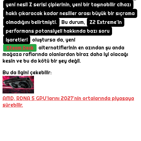
yeni nesil Z serisi çiplerinin, yeni bir taşınabilir cihazı
haklı çıkaracak kadar nesiller arası büyük bir sıçrama
olmadığını belirtmişti.
Bu durum,
Z2 Extreme’in
performans potansiyeli hakkında bazı soru
işaretleri
oluştursa da, yeni
alternatiflerinin en azından şu anda
Steam Deck
mağaza raflarında olanlardan biraz daha iyi olacağı
kesin ve bu da kötü bir şey değil.
Bu da ilgini çekebilir:
AMD, RDNA 5 GPU’larını 2027’nin ortalarında piyasaya
sürebilir.