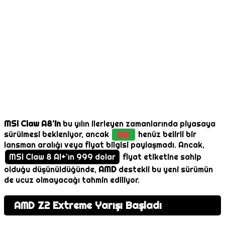
MSI Claw A8’in
bu yılın ilerleyen zamanlarında piyasaya
sürülmesi bekleniyor, ancak
henüz belirli bir
MSI
lansman aralığı veya fiyat bilgisi paylaşmadı. Ancak,
MSI Claw 8 AI+’ın 999 dolar
fiyat etiketine sahip
olduğu düşünüldüğünde,
AMD
destekli bu yeni sürümün
de ucuz olmayacağı tahmin ediliyor.
AMD Z2 Extreme Yarışı Başladı