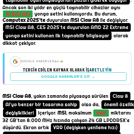
taşınabilir oyun bilgisayarları pazarı giderek büyüyor
.
Ancak son iki yıldır en güçlü taşınabilir cihazlar aynı
yonga setini kullanıyordu. Bu durum,
Z1 Extreme
Computex 2025’te
duyurulan
MSI Claw A8
ile değişiyor.
MSI Claw A8, CES 2025’te duyurulan AMD Z2 Extreme
yonga setini kullanan ilk taşınabilir bilgisayar
olarak
dikkat çekiyor.
GOOGLE HABERLER
TERCIH EDILEN KAYNAK OLARAK İŞARETLEYIN
GOOGLE HABERLER'E GIT →
MSI Claw A8
, yakın zamanda piyasaya sürülen
Claw 8
AI’ya benzer bir tasarıma sahip
olsa da,
önemli özellik
değişiklikleri
içeriyor.
MSI
, maksimum
miktarını
RAM
32 GB’tan 8.000 MHz hızında çalışan 24 GB LPDDR5X’e
düşürdü. Ekran artık
VRR (değişken yenileme hızı)