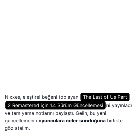
Nixxes, eleştirel beğeni toplayan
The Last of Us Part
2 Remastered için 1.4 Sürüm Güncellemesi
ni
yayınladı
ve tam yama notlarını paylaştı. Gelin, bu yeni
güncellemenin
oyunculara neler sunduğuna
birlikte
göz atalım.