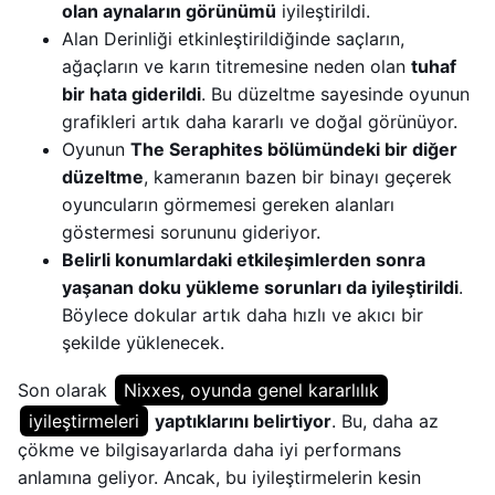
olan aynaların görünümü
iyileştirildi.
Alan Derinliği etkinleştirildiğinde saçların,
ağaçların ve karın titremesine neden olan
tuhaf
bir hata giderildi
. Bu düzeltme sayesinde oyunun
grafikleri artık daha kararlı ve doğal görünüyor.
Oyunun
The Seraphites bölümündeki bir diğer
düzeltme
, kameranın bazen bir binayı geçerek
oyuncuların görmemesi gereken alanları
göstermesi sorununu gideriyor.
Belirli konumlardaki etkileşimlerden sonra
yaşanan doku yükleme sorunları da iyileştirildi
.
Böylece dokular artık daha hızlı ve akıcı bir
şekilde yüklenecek.
Son olarak
Nixxes, oyunda genel kararlılık
iyileştirmeleri
yaptıklarını belirtiyor
. Bu, daha az
çökme ve bilgisayarlarda daha iyi performans
anlamına geliyor. Ancak, bu iyileştirmelerin kesin