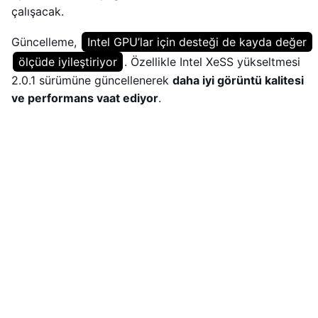
çalışacak.
Güncelleme,
Intel GPU’lar için desteği de kayda değer
ölçüde iyileştiriyor
. Özellikle Intel XeSS yükseltmesi
2.0.1 sürümüne güncellenerek
daha iyi görüntü kalitesi
ve performans vaat ediyor
.