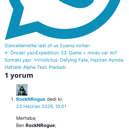
Güncelleme
the last of us 2
yama notları
← Önceki yazı
Expedition 33: Game + modu var mı?
Sonraki yazı →
Vindictus: Defying Fate, Haziran Ayında
Haftalık Alpha Testi Planladı
1 yorum
RockNRogue
dedi ki:
23 Haziran 2026, 10:01
Merhaba;
Ben
RockNRogue
;