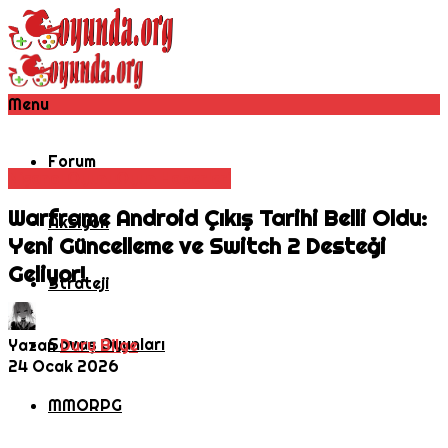
Menu
Forum
Nişancı Oyunu
Oyun Haberleri
Warframe Android Çıkış Tarihi Belli Oldu:
Aksiyon
Yeni Güncelleme ve Switch 2 Desteği
Geliyor!
Strateji
Savaş Oyunları
Yazan
Duru Bilge
24 Ocak 2026
MMORPG