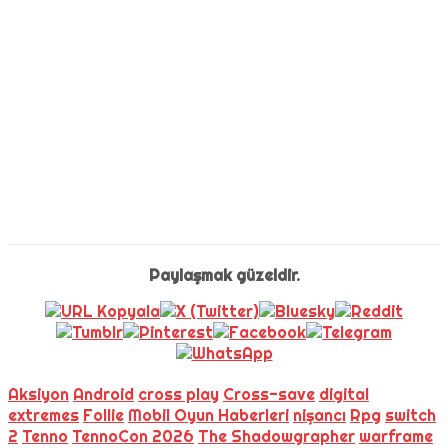
Paylaşmak güzeldir.
Aksiyon
Android
cross play
Cross-save
digital
extremes
Follie
Mobil Oyun Haberleri
nişancı
Rpg
switch
2
Tenno
TennoCon 2026
The Shadowgrapher
warframe