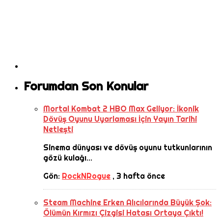
Forumdan Son Konular
Mortal Kombat 2 HBO Max Geliyor: İkonik
Dövüş Oyunu Uyarlaması İçin Yayın Tarihi
Netleşti
Sinema dünyası ve dövüş oyunu tutkunlarının
gözü kulağı...
Gön:
RockNRogue
,
3 hafta önce
Steam Machine Erken Alıcılarında Büyük Şok:
Ölümün Kırmızı Çizgisi Hatası Ortaya Çıktı!