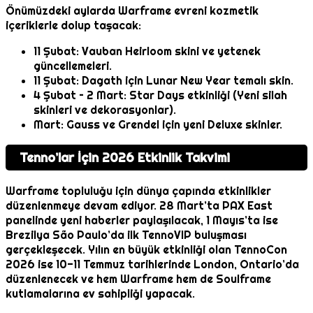
Önümüzdeki aylarda Warframe evreni kozmetik
içeriklerle dolup taşacak:
11 Şubat: Vauban Heirloom skini ve yetenek
güncellemeleri.
11 Şubat: Dagath için Lunar New Year temalı skin.
4 Şubat – 2 Mart: Star Days etkinliği (Yeni silah
skinleri ve dekorasyonlar).
Mart: Gauss ve Grendel için yeni Deluxe skinler.
Tenno’lar İçin 2026 Etkinlik Takvimi
Warframe topluluğu için dünya çapında etkinlikler
düzenlenmeye devam ediyor. 28 Mart’ta PAX East
panelinde yeni haberler paylaşılacak, 1 Mayıs’ta ise
Brezilya São Paulo’da ilk TennoVIP buluşması
gerçekleşecek. Yılın en büyük etkinliği olan TennoCon
2026 ise 10-11 Temmuz tarihlerinde London, Ontario’da
düzenlenecek ve hem Warframe hem de Soulframe
kutlamalarına ev sahipliği yapacak.