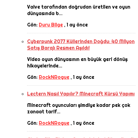
Valve tarafından doğrudan üretilen ve oyun
dünyasında b...
Gön:
Duru Bilge
,
1 ay önce
Cyberpunk 2077 Küllerinden Doğdu: 40 Milyon
Satış Barajı Resmen Aşıldı!
Video oyun dünyasının en büyük geri dönüş
hikayelerinde...
Gön:
RockNRogue
,
1 ay önce
Lectern Nasıl Yapılır? Minecraft Kürsü Yapımı
Minecraft oyuncuları şimdiye kadar pek çok
zanaat tarif...
Gön:
RockNRogue
,
1 ay önce