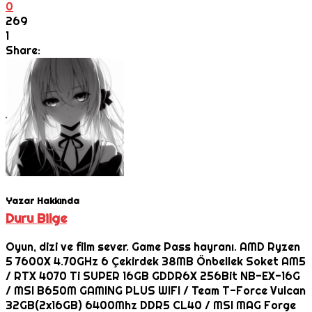
0
269
1
Share:
Yazar Hakkında
Duru Bilge
Oyun, dizi ve film sever. Game Pass hayranı. AMD Ryzen
5 7600X 4.70GHz 6 Çekirdek 38MB Önbellek Soket AM5
/ RTX 4070 Ti SUPER 16GB GDDR6X 256Bit NB-EX-16G
/ MSI B650M GAMING PLUS WIFI / Team T-Force Vulcan
32GB(2x16GB) 6400Mhz DDR5 CL40 / MSI MAG Forge