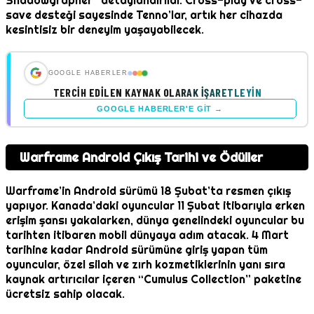
Shadowgrapher” detaylandırıldı. Cross-play ve cross-
save desteği sayesinde Tenno’lar, artık her cihazda
kesintisiz bir deneyim yaşayabilecek.
GOOGLE HABERLER
TERCIH EDILEN KAYNAK OLARAK İŞARETLEYIN
GOOGLE HABERLER'E GIT →
Warframe Android Çıkış Tarihi ve Ödüller
Warframe’in Android sürümü 18 Şubat’ta resmen çıkış
yapıyor. Kanada’daki oyuncular 11 Şubat itibarıyla erken
erişim şansı yakalarken, dünya genelindeki oyuncular bu
tarihten itibaren mobil dünyaya adım atacak. 4 Mart
tarihine kadar Android sürümüne giriş yapan tüm
oyuncular, özel silah ve zırh kozmetiklerinin yanı sıra
kaynak artırıcılar içeren “Cumulus Collection” paketine
ücretsiz sahip olacak.