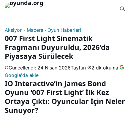
İçeriğe geç
Aksiyon
·
Macera
·
Oyun Haberleri
007 First Light Sinematik
Fragmanı Duyuruldu, 2026’da
Piyasaya Sürülecek
Güncellendi: 24 Nisan 2026
Tayfun
2 dk okuma
Google'da ekle
IO Interactive’in James Bond
Oyunu ‘007 First Light’ İlk Kez
Ortaya Çıktı: Oyuncular İçin Neler
Sunuyor?