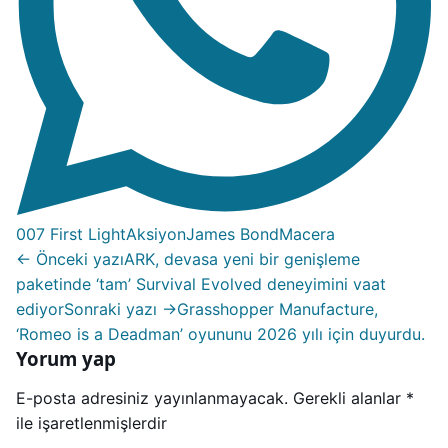
007 First Light
Aksiyon
James Bond
Macera
← Önceki yazı
ARK, devasa yeni bir genişleme
paketinde ‘tam’ Survival Evolved deneyimini vaat
ediyor
Sonraki yazı →
Grasshopper Manufacture,
‘Romeo is a Deadman’ oyununu 2026 yılı için duyurdu.
Yorum yap
E-posta adresiniz yayınlanmayacak.
Gerekli alanlar
*
ile işaretlenmişlerdir