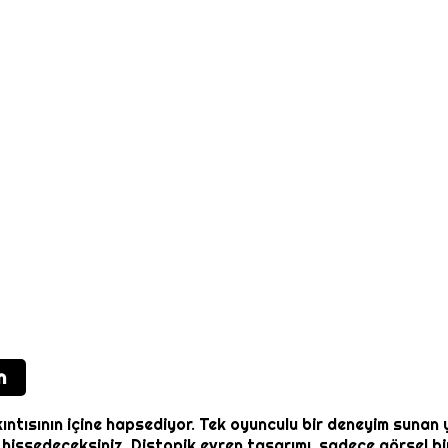
n
ısının içine hapsediyor. Tek oyunculu bir deneyim sunan ya
ar hissedeceksiniz. Distopik evren tasarımı, sadece görsel 