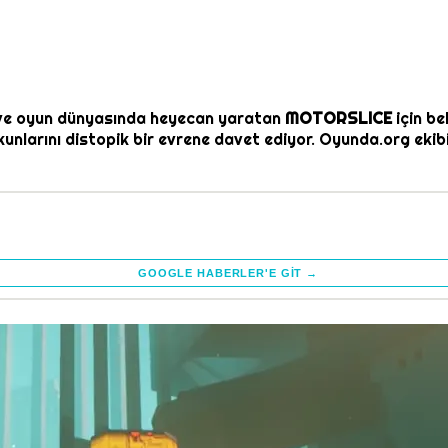
 ve oyun dünyasında heyecan yaratan
MOTORSLICE
için be
larını distopik bir evrene davet ediyor. Oyunda.org ekibi
GOOGLE HABERLER'E GIT →