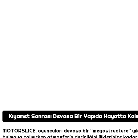
Kıyamet Sonrası Devasa Bir Yapıda Hayatta Kalı
MOTORSLICE, oyuncuları devasa bir “megastructure” yıkınt
bulmaya çalışırken atmosferin derinliğini iliklerinize kad