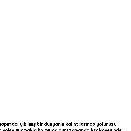
pımda, yıkılmış bir dünyanın kalıntılarında yolunuzu
bir şölen sunmakla kalmıyor, aynı zamanda her köşesinde