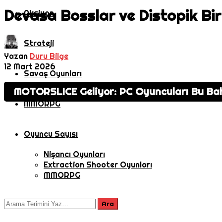
Devasa Bosslar ve Distopik Bi
Aksiyon
Strateji
Yazan
Duru Bilge
12 Mart 2026
Savaş Oyunları
MOTORSLICE Geliyor: PC Oyuncuları Bu Bah
MMORPG
Oyuncu Sayısı
Nişancı Oyunları
Extraction Shooter Oyunları
MMORPG