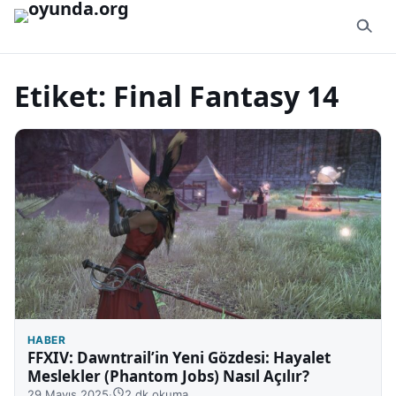
İçeriğe geç
Etiket:
Final Fantasy 14
HABER
FFXIV: Dawntrail’in Yeni Gözdesi: Hayalet
Meslekler (Phantom Jobs) Nasıl Açılır?
29 Mayıs 2025
·
2 dk okuma