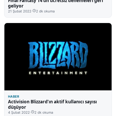
Final Fantasy 14’ün ücretsiz denemeleri geri
geliyor
21 Şubat 2022
·
2 dk okuma
HABER
Activision Blizzard’ın aktif kullanıcı sayısı
düşüyor
4 Şubat 2022
·
2 dk okuma