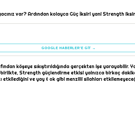
acınız var? Ardından kolayca Güç İksiri yani Strength iksiri
GOOGLE HABERLER'E GIT →
ından köşeye sıkıştırıldığında gerçekten işe yarayabilir. Ya
a birlikte, Strength güçlendirme etkisi yalnızca birkaç daki
nızı etkilediğini ve yay & ok gibi menzilli silahları etkileme