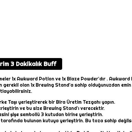
irim 3 Dakikalık Buff
emeler 1x Awkward Potion ve 1x Blaze Powder’dır . Awkward 
in gerekli olan 1x Brewing Stand’a sahip olduğunuzdan emin o
layabilirsiniz.
rke Taşı yerleştirerek bir Bira Üretim Tezgahı yapın.
rleştirin ve bu size Brewing Stand’ı verecektir.
sini şişe sembollü 3 kutudan birine yerleştirin.
t tarafında bulunan kutuya yerleştirin. Bu toza sahip değil