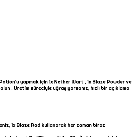
Potion’u yapmak için 1x Nether Wart , 1x Blaze Powder ve
lun . Üretim süreciyle uğraşıyorsanız, hızlı bir açıklama
seniz, 1x Blaze Rod kullanarak her zaman biraz