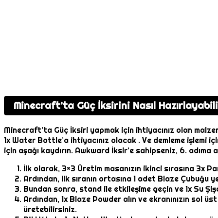
Minecraft’ta Güç İksirini Nasıl Hazırlayabil
Minecraft’ta Güç İksiri yapmak için ihtiyacınız olan malz
1x Water Bottle’a ihtiyacınız olacak . Ve demleme işlemi iç
için aşağı kaydırın. Awkward İksir’e sahipseniz, 6. adıma at
İlk olarak, 3×3 Üretim masanızın ikinci sırasına 3x Pa
Ardından, ilk sıranın ortasına 1 adet Blaze Çubuğu ye
Bundan sonra, stand ile etkileşime geçin ve 1x Su Şişe
Ardından, 1x Blaze Powder alın ve ekranınızın sol üs
üretebilirsiniz.