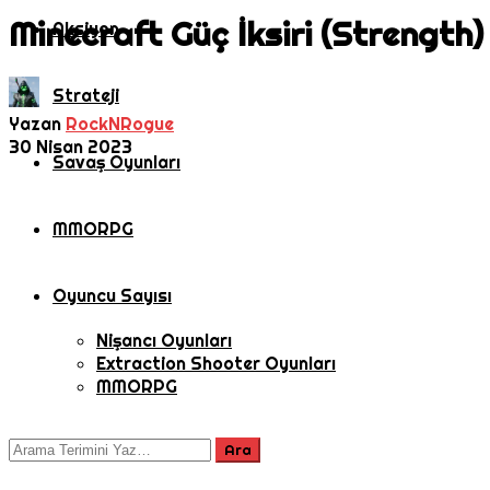
Minecraft Güç İksiri (Strength)
Aksiyon
Strateji
Yazan
RockNRogue
30 Nisan 2023
Savaş Oyunları
MMORPG
Oyuncu Sayısı
Nişancı Oyunları
Extraction Shooter Oyunları
MMORPG