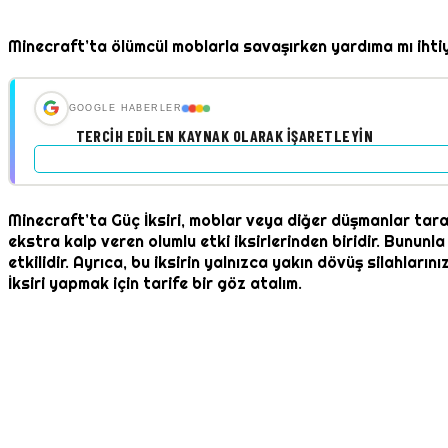
Minecraft’ta ölümcül moblarla savaşırken yardıma mı ihtiy
GOOGLE HABERLER
TERCIH EDILEN KAYNAK OLARAK İŞARETLEYIN
Minecraft’ta Güç İksiri, moblar veya diğer düşmanlar taraf
ekstra kalp veren olumlu etki iksirlerinden biridir. Bununl
etkilidir. Ayrıca, bu iksirin yalnızca yakın dövüş silahları
İksiri yapmak için tarife bir göz atalım.