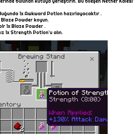
üzerinde bulunan kutuya yerleştirin. Bu bileşen Nether Kalesi
duğunda 1x Awkward Potion hazırlayacaktır .
x Blaze Powder koyun.
ir 1x Blaze Powder .
 1x Strength Potion’u alın.